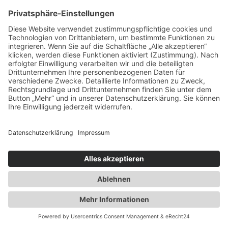
Princeton, NJ, New Jersey 08540, USA
(nachfolgend „Hu-manity Rights Inc.“). Wenn
Sie unsere Website betreten, wird eine
Verbindung zu den Servern von Hu-manity
Rights Inc. hergestellt, um Ihre
Einwilligungen und sonstigen Erklärungen
zur Cookie-Nutzung einzuholen.
Anschließend speichert Hu-manity Rights
Inc. einen Cookie in Ihrem Browser, um
Ihnen die erteilten Einwilligungen bzw. deren
Widerruf zuordnen zu können. Die so
erfassten Daten werden gespeichert, bis Sie
uns zur Löschung auffordern, den Cookie
von Hu-manity Rights Inc. selbst löschen
oder der Zweck für die Datenspeicherung
entfällt. Zwingende gesetzliche