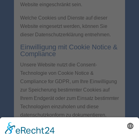
Website eingeschränkt sein.
Welche Cookies und Dienste auf dieser
Website eingesetzt werden, können Sie
dieser Datenschutzerklärung entnehmen.
Einwilligung mit Cookie Notice &
Compliance
Unsere Website nutzt die Consent-
Technologie von Cookie Notice &
Compliance for GDPR, um Ihre Einwilligung
zur Speicherung bestimmter Cookies auf
Ihrem Endgerät oder zum Einsatz bestimmter
Technologien einzuholen und diese
datenschutzkonform zu dokumentieren.
Anbieter des Tools ist die Hu-manity Rights
Inc., 300 Carnegie Center, Suite 150,